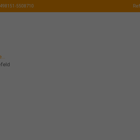
498151-5508710
Re
...
feld