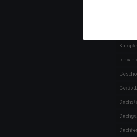
– Solar
Reparat
Profess
Komple
Individ
Gesch
Gerüst
Dachst
Dachga
Dachfe