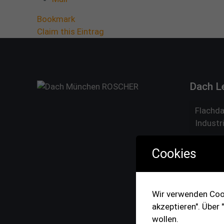
Bookmark
Claim this Eintrag
Dach L
Flachda
Industr
Bedachu
Cookies
Dachpf
Schinde
Wir verwenden Cook
Dachwa
akzeptieren". Über
Umweltf
wollen.