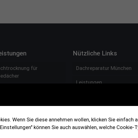
eistungen
Nützliche Links
chtrocknung für
Dachreparatur München
iedächer
Leistungen
ng mit Dachziegel,
Über uns
annen, Zementplatten und
ln
Jobs
ies. Wenn Sie diese annehmen wollen, klicken Sie einfach au
rtung und Dachinspektion
Kontakt
 "Einstellungen" können Sie auch auswählen, welche Cookie
reundliche Energiequelle