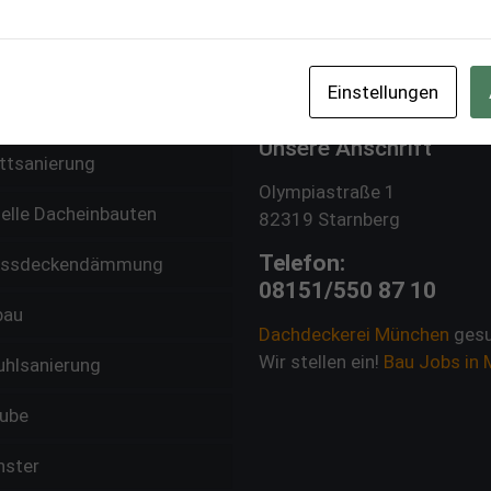
technik
Produkte
ur Holzbauteile
Brennholz München
Einstellungen
ionelle Dachreparatur
Unsere Anschrift
ttsanierung
Olympiastraße 1
uelle Dacheinbauten
82319 Starnberg
Telefon:
ossdeckendämmung
08151/550 87 10
bau
Dachdeckerei München
gesu
Wir stellen ein!
Bau Jobs in
uhlsanierung
ube
nster