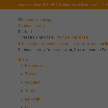
Dach München ROSCHER | Dächer. Wir stehen drauf.
+
Dachsanierung
Seefeld
+498151-5508710
+498151-5508710
https://dach-muenchen-roscher.de/professionelle
Dachsanierung, Dachreparatur, Sturmschaden See
Share
Facebook
Twitter
Google+
Tumblr
LinkedIn
Mail