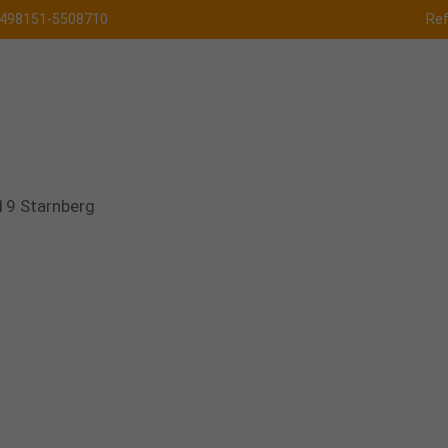
498151-5508710
Re
19 Starnberg