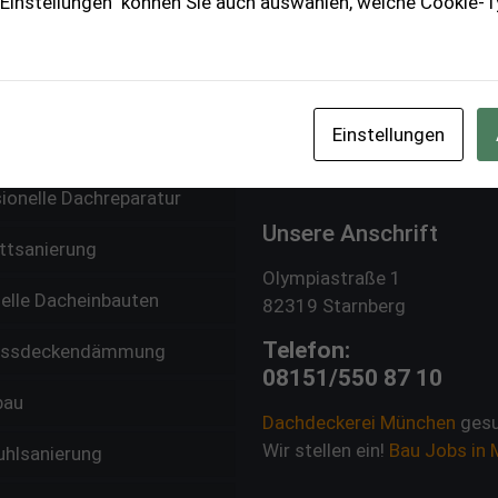
 "Einstellungen" können Sie auch auswählen, welche Cookie
rtung und Dachinspektion
Kontakt
reundliche Energiequelle
technik
Produkte
Einstellungen
ur Holzbauteile
Brennholz München
ionelle Dachreparatur
Unsere Anschrift
ttsanierung
Olympiastraße 1
uelle Dacheinbauten
82319 Starnberg
Telefon:
ossdeckendämmung
08151/550 87 10
bau
Dachdeckerei München
gesu
Wir stellen ein!
Bau Jobs in
uhlsanierung