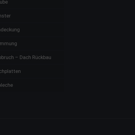
ube
nster
ndeckung
ämmung
bbruch – Dach Rückbau
chplatten
bleche