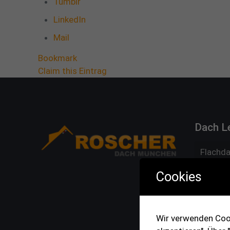
Tumblr
LinkedIn
Mail
Bookmark
Claim this Eintrag
Dach L
Flachda
Industr
Cookies
Bedachu
Dachpf
Schinde
Wir verwenden Cook