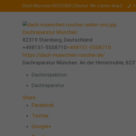
Dach München ROSCHER | Dächer. Wir stehen drauf.
+
Dachreparatur München
82319 Starnberg, Deutschland
+498151-5508710
+498151-5508710
https://dach-muenchen-roscher.de/
Dachreparatur München: An der Hintermühle, 823
Dachinspektion
Dachreparatur
Share
Facebook
Twitter
Google+