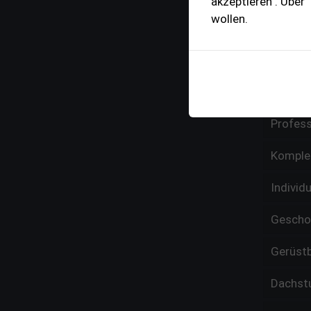
akzeptieren". Über
Dachwa
wollen.
Umweltf
– Solar
Reparat
Profess
Komple
Individ
Gesch
Gerüst
Dachst