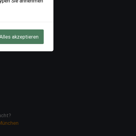
-Typen Sie annehmen
Alles akzeptieren
cht?
 München