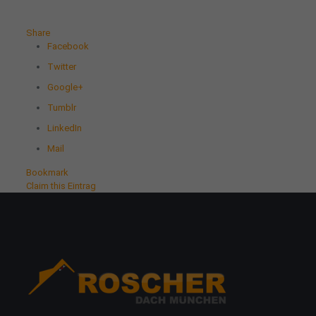
Share
Facebook
Twitter
Google+
Tumblr
LinkedIn
Mail
Bookmark
Claim this Eintrag