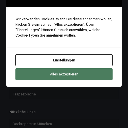
Gerüstbau
Dachstuhlsanierung
Wir verwenden Cookies. Wenn Sie diese annehmen wollen,
klicken Sie einfach auf "Alles akzeptieren". Über
Dachgaube
"Einstellungen" können Sie auch auswählen, welche
Cookie-Typen Sie annehmen wollen.
Dachfenster
Dacheindeckung
Dachdämmung
Einstellungen
Dach Abbruch – Dach Rückbau
Alles akzeptieren
Sandwichplatten
Trapezbleche
Nützliche Links
Dachreparatur München